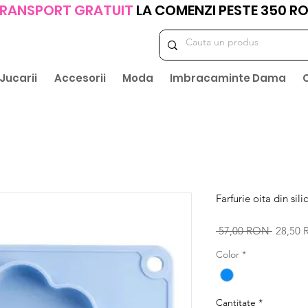
RANSPORT GRATUIT
LA COMENZI PESTE 350 R
Jucarii
Accesorii
Moda
Imbracaminte Dama
Farfurie oita din sil
Preț
 57,00 RON 
28,50
normal
Color
*
Cantitate
*