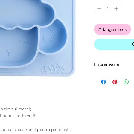
Adauga in cos
Plata & livrare
Plata se poate efectu
ramburs.
Costul transportulu
mai mari de 250 RON, 
Produsele se pot re
livrarii cu conditia sa
in timpul mesei;
fiind suportat de catr
 pentru rezistență;
at ca si castronel pentru piure cat si