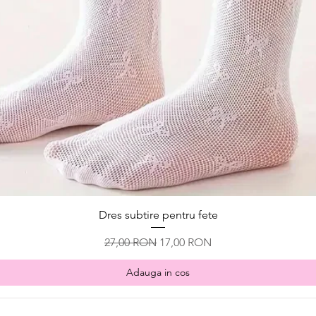
Afișare rapidă
Dres subtire pentru fete
Preț normal
Preț redus
27,00 RON
17,00 RON
Adauga in cos