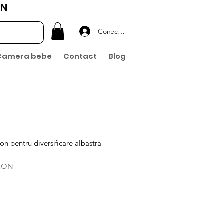
ON
Conectează-te
Camera bebe
Contact
Blog
icon pentru diversificare albastra
Preț
 RON
redus