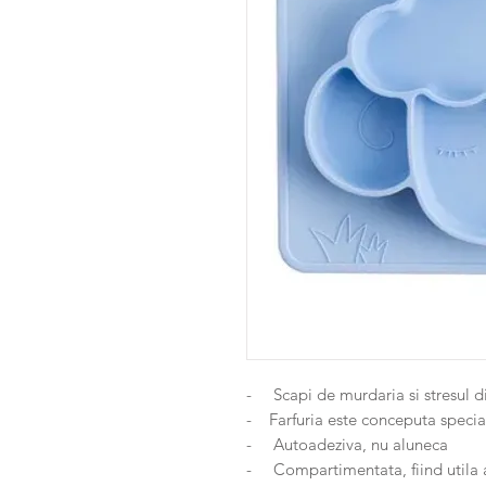
- Scapi de murdaria si stresul d
- Farfuria este conceputa special
- Autoadeziva, nu aluneca
- Compartimentata, fiind utila at