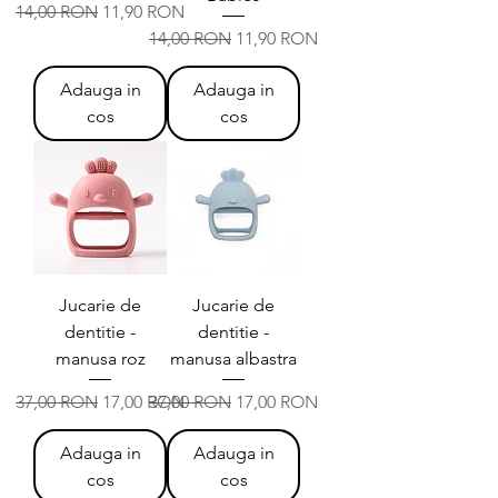
Preț normal
Preț redus
14,00 RON
11,90 RON
Preț normal
Preț redus
14,00 RON
11,90 RON
Adauga in
Adauga in
cos
cos
Jucarie de
Jucarie de
dentitie -
dentitie -
manusa roz
manusa albastra
Preț normal
Preț redus
Preț normal
Preț redus
37,00 RON
17,00 RON
37,00 RON
17,00 RON
Adauga in
Adauga in
cos
cos