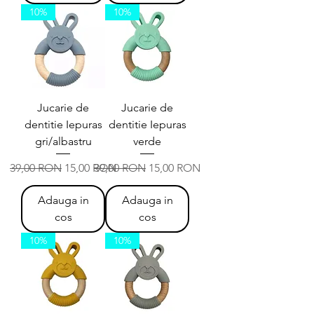
10%
10%
Jucarie de
Jucarie de
dentitie Iepuras
dentitie Iepuras
gri/albastru
verde
Preț normal
Preț redus
Preț normal
Preț redus
39,00 RON
15,00 RON
39,00 RON
15,00 RON
Adauga in
Adauga in
cos
cos
10%
10%