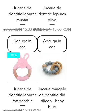
Jucarie de
Jucarie de
dentitie Iepuras
dentitie Iepuras
mustar
olive
Preț normal
Preț redus
Preț normal
Preț redus
39,00 RON
15,00 RON
39,00 RON
15,00 RON
Adauga in
Adauga in
cos
cos
10%
Jucarie de
Jucarie margele
dentitie Iepuras
de dentitie din
roz deschis
silicon - baby
blue
Preț normal
Preț redus
39,00 RON
15,00 RON