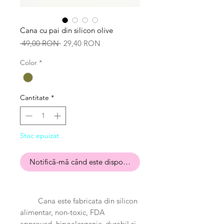
Cana cu pai din silicon olive
Preț
Preț
 49,00 RON 
29,40 RON
normal
redus
Color
*
Cantitate
*
Stoc epuizat
Notifică-mă când este disponibil
Cana este fabricata din silicon
alimentar, non-toxic, FDA
approved, hipoalergenic, durabil si