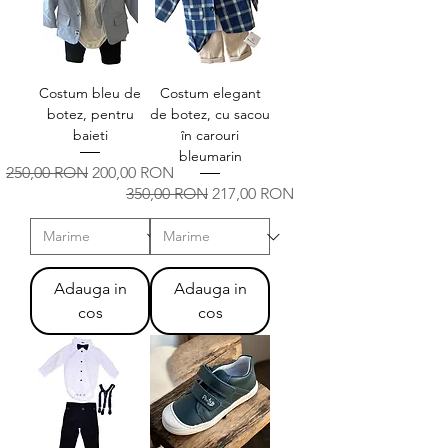
Costum bleu de
Costum elegant
botez, pentru
de botez, cu sacou
baieti
în carouri
bleumarin
Preț normal
Preț redus
250,00 RON
200,00 RON
Preț normal
Preț redus
350,00 RON
217,00 RON
Adauga in
Adauga in
cos
cos