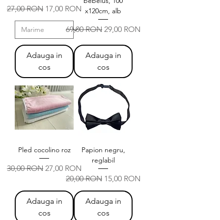
bebelus, 100
Preț normal
Preț redus
27,00 RON
17,00 RON
x120cm, alb
Preț normal
Preț redus
69,00 RON
29,00 RON
Adauga in
Adauga in
cos
cos
Pled cocolino roz
Papion negru,
reglabil
Preț normal
Preț redus
30,00 RON
27,00 RON
Preț normal
Preț redus
20,00 RON
15,00 RON
Adauga in
Adauga in
cos
cos