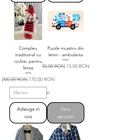
Compleu
Puzzle incastru din
traditional cu
lemn - ambulanta
rochie, pentru
Preț normal
Preț redus
35,00 RON
15,00 RON
fetite
Preț normal
Preț redus
200,00 RON
170,00 RON
Adauga in
Stoc
cos
epuizat