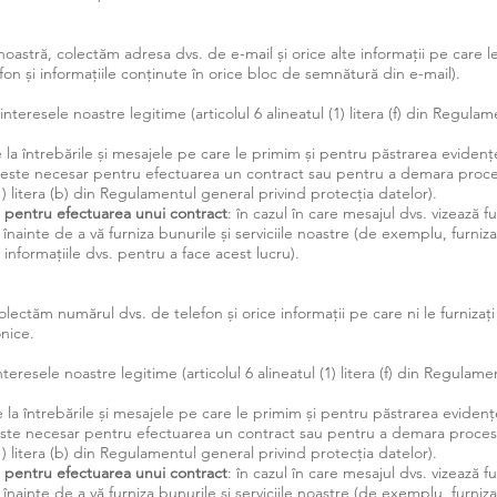
oastră, colectăm adresa dvs. de e-mail și orice alte informații pe care le 
on și informațiile conținute în orice bloc de semnătură din e-mail).
 interesele noastre legitime (articolul 6 alineatul (1) litera (f) din Regul
 la întrebările și mesajele pe care le primim și pentru păstrarea eviden
 este necesar pentru efectuarea un contract sau pentru a demara proces
(1) litera (b) din Regulamentul general privind protecția datelor).
 pentru efectuarea unui contract
: în cazul în care mesajul dvs. vizează f
. înainte de a vă furniza bunurile și serviciile noastre (de exemplu, furni
 informațiile dvs. pentru a face acest lucru).
lectăm numărul dvs. de telefon și orice informații pe care ni le furnizați
onice.
interesele noastre legitime (articolul 6 alineatul (1) litera (f) din Regulam
 la întrebările și mesajele pe care le primim și pentru păstrarea eviden
este necesar pentru efectuarea un contract sau pentru a demara procesu
(1) litera (b) din Regulamentul general privind protecția datelor).
 pentru efectuarea unui contract
: în cazul în care mesajul dvs. vizează f
. înainte de a vă furniza bunurile și serviciile noastre (de exemplu, furni