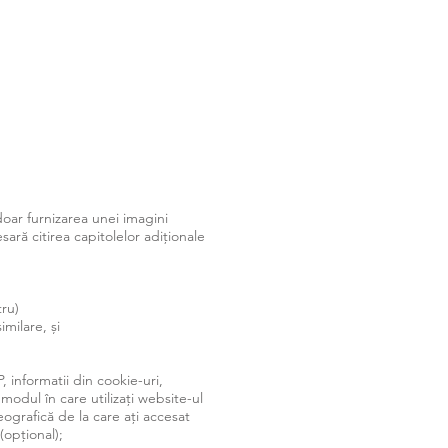
oar furnizarea unei imagini
ară citirea capitolelor adiționale
tru)
imilare, și
 informatii din cookie-uri,
 modul în care utilizați website-ul
geografică de la care ați accesat
(opțional);