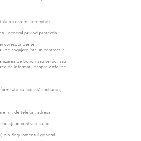
ale pe care ni le trimiteți.
entul general privind protecția
ței corespondenței.
l de angajare într-un contract la
urnizarea de bunuri sau servicii sau
zarea de informații despre astfel de
formitate cu această secțiune și
re, nr. de telefon, adresa
ncheiați un contract cu noi.
 (b) din Regulamentul general