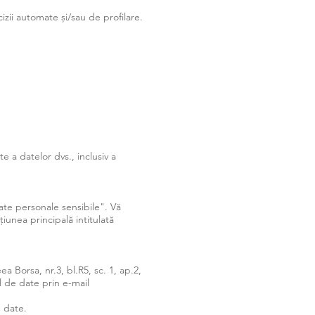
izii automate și/sau de profilare.
e a datelor dvs., inclusiv a
te personale sensibile". Vă
iunea principală intitulată
 Borsa, nr.3, bl.R5, sc. 1, ap.2,
l de date prin e-mail
e date.