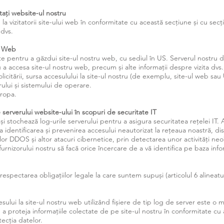
tați website-ul nostru
la vizitatorii site-ului web în conformitate cu această secțiune și cu secți
 dvs.
ui Web
erțe pentru a găzdui site-ul nostru web, cu sediul în US. Serverul nostru
u a accesa site-ul nostru web, precum și alte informații despre vizita dvs.
solicitării, sursa accesulului la site-ul nostru (de exemplu, site-ul web sau U
rului și sistemului de operare.
uropa.
le serverului website-ului în scopuri de securitate IT
 și stochează log-urile serverului pentru a asigura securitatea rețelei IT.
 la identificarea și prevenirea accesului neautorizat la rețeaua noastră, d
ilor DDOS și altor atacuri cibernetice, prin detectarea unor activități ne
rnizorului nostru să facă orice încercare de a vă identifica pe baza infor
 respectarea obligațiilor legale la care suntem supuși (articolul 6 alineatu
esului la site-ul nostru web utilizând fișiere de tip log de server este o
a proteja informațiile colectate de pe site-ul nostru în conformitate cu ar
ecția datelor.