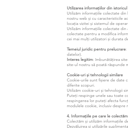
Utilizarea informațiilor din istoricu
Utilizăm informațiile colectate din 
nostru web și cu caracteristicile ac
locația vizitei și sistemul de operar
Utilizăm informațiile colectate din
colectate pentru a modifica informa
cei mai mulți utilizatori și durata
Temeiul juridic pentru prelucrare
:
datelor).
Interes legitim
: îmbunătățirea site-
site-ul nostru să poată răspunde ma
Cookie-uri și tehnologii similare
Cookie-urile sunt fișiere de date c
diferite scopuri.
Utilizăm cookie-uri și tehnologii si
Puteți respinge unele sau toate co
respingerea lor puteți afecta func
modulele cookie, inclusiv despre mo
4. Informațiile pe care le colectă
Colectăm și utilizăm informațiile 
Dezvăluirea și utilizările suplimenta