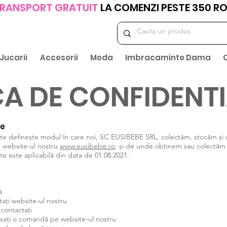
RANSPORT GRATUIT
LA COMENZI PESTE 350 R
Jucarii
Accesorii
Moda
Imbracaminte Dama
CA DE CONFIDENTI
te
tate definește modul în care noi, SC EUSIBEBE SRL, colectăm, stocăm și 
u website-ul nostru
www.eusibebe.ro
, și de unde obținem sau colectăm 
te este aplicabilă din data de 01.08.2021.
ă
tați website-ul nostru
 contactați
asați o comandă pe website-ul nostru