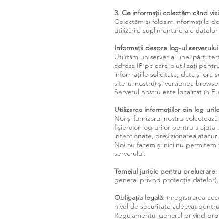
3. Ce informații colectăm când vizi
Colectăm și folosim informațiile de 
utilizările suplimentare ale datelor
Informații despre log-ul serverul
Utilizăm un server al unei părți t
adresa IP pe care o utilizați pentr
informațiile solicitate, data și ora 
site-ul nostru) și versiunea browse
Serverul nostru este localizat în E
Utilizarea informațiilor din log-uri
Noi și furnizorul nostru colectează
fișierelor log-urilor pentru a ajuta
intenționate, previzionarea atacur
Noi nu facem și nici nu permitem fu
serverului.
Temeiul juridic pentru prelucrare
:
general privind protecția datelor).
Obligația legală
: înregistrarea acc
nivel de securitate adecvat pentru 
Regulamentul general privind prot