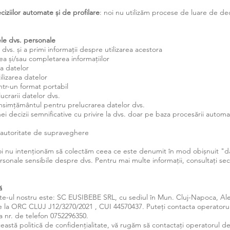
ciziilor automate și de profilare
: noi nu utilizăm procese de luare de dec
ele dvs. personale
dvs. și a primi informații despre utilizarea acestora
ea și/sau completarea informațiilor
a datelor
ilizarea datelor
ntr-un format portabil
ucrarii datelor dvs.
onsimțământul pentru prelucrarea datelor dvs.
ei decizii semnificative cu privire la dvs. doar pe baza procesării automat
o autoritate de supraveghere
oi nu intenționăm să colectăm ceea ce este denumit în mod obișnuit "da
rsonale sensibile despre dvs. Pentru mai multe informații, consultați secț
ă
ite-ul nostru este: SC EUSIBEBE SRL, cu sediul în Mun. Cluj-Napoca, Aleea
are la ORC CLUJ J12/3270/2021 , CUI 44570437. Puteți contacta operatoru
a nr. de telefon 0752296350.
această politică de confidențialitate, vă rugăm să contactați operatorul d