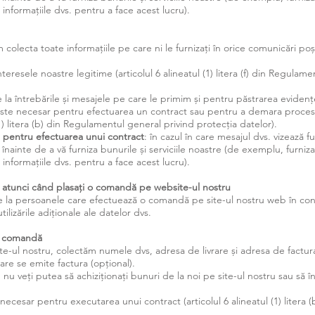
 informațiile dvs. pentru a face acest lucru).
colecta toate informațiile pe care ni le furnizați în orice comunicări poșt
teresele noastre legitime (articolul 6 alineatul (1) litera (f) din Regulam
 la întrebările și mesajele pe care le primim și pentru păstrarea eviden
este necesar pentru efectuarea un contract sau pentru a demara procesu
(1) litera (b) din Regulamentul general privind protecția datelor).
 pentru efectuarea unui contract
: în cazul în care mesajul dvs. vizează f
. înainte de a vă furniza bunurile și serviciile noastre (de exemplu, furni
 informațiile dvs. pentru a face acest lucru).
ăm atunci când plasați o comandă pe website-ul nostru
de la persoanele care efectuează o comandă pe site-ul nostru web în con
tilizările adiționale ale datelor dvs.
 o comandă
-ul nostru, colectăm numele dvs, adresa de livrare și adresa de factura
are se emite factura (opțional).
 nu veți putea să achiziționați bunuri de la noi pe site-ul nostru sau să î
 necesar pentru executarea unui contract (articolul 6 alineatul (1) litera