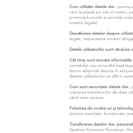
Cum utilizăm datele dvs.
: pentru 
care le plasați pe site-ul nostru, 
promova bunurile și serviciile noast
noastre legale)
Dezvăluirea datelor despre utilizat
legale, respectarea oricărei obliga
Datele utilizatorilor sunt vândute c
Cât timp sunt stocate informatiile 
contabile), sau orice altă bază leg
factori adiționali descriși în secți
datelor utilizatorilor se află în sec
Cum sunt securizate datele dvs.
: 
criptarea transferurilor de date c
când este necesar.
Folosirea de cookie-uri și tehnologi
(inclusiv esențiale, funcționale, ana
Transferarea datelor dvs. persona
Spațiului Economic European. Atun