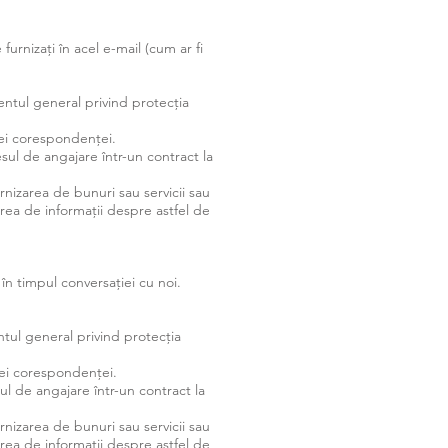
furnizați în acel e-mail (cum ar fi
amentul general privind protecția
ței corespondenței.
ul de angajare într-un contract la
urnizarea de bunuri sau servicii sau
zarea de informații despre astfel de
 în timpul conversației cu noi.
entul general privind protecția
ței corespondenței.
l de angajare într-un contract la
urnizarea de bunuri sau servicii sau
zarea de informații despre astfel de