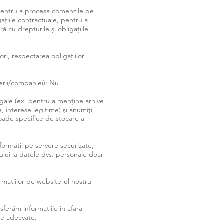
i pentru a procesa comenzile pe
gațiile contractuale, pentru a
ră cu drepturile și obligațiile
ori, respectarea obligațiilor
erii/companiei): Nu
egale (ex. pentru a menține arhive
e, interese legitime) și anumiți
rioade specifice de stocare a
nformatii pe servere securizate,
ului la datele dvs. personale doar
ormațiilor pe website-ul nostru
sferăm informațiile în afara
ie adecvate.