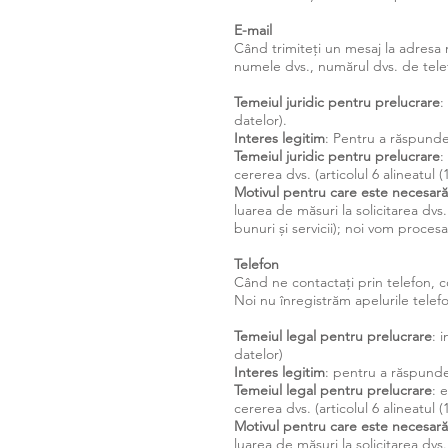
E-mail
Când trimiteți un mesaj la adresa n
numele dvs., numărul dvs. de telef
Temeiul juridic pentru prelucrare
:
datelor).
Interes legitim
: Pentru a răspunde
Temeiul juridic pentru prelucrare
:
cererea dvs. (articolul 6 alineatul 
Motivul pentru care este necesară
luarea de măsuri la solicitarea dvs
bunuri și servicii); noi vom procesa
Telefon
Când ne contactați prin telefon, co
Noi nu înregistrăm apelurile telef
Temeiul legal pentru prelucrare
: 
datelor)
Interes legitim
: pentru a răspunde
Temeiul legal pentru prelucrare
: 
cererea dvs. (articolul 6 alineatul 
Motivul pentru care este necesară
luarea de măsuri la solicitarea dvs