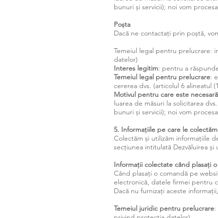
bunuri și servicii); noi vom procesa
Poșta
Dacă ne contactați prin poștă, vom 
Temeiul legal pentru prelucrare: in
datelor)
Interes legitim
: pentru a răspunde
Temeiul legal pentru prelucrare
: 
cererea dvs. (articolul 6 alineatul 
Motivul pentru care este necesară
luarea de măsuri la solicitarea dvs
bunuri și servicii); noi vom procesa
5. Informațiile pe care le colect
Colectăm și utilizăm informațiile 
secțiunea intitulată Dezvăluirea și u
Informații colectate când plasați
Când plasați o comandă pe website
electronică, datele firmei pentru c
Dacă nu furnizați aceste informații,
Temeiul juridic pentru prelucrare
:
privind protecția datelor).