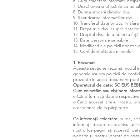
6. Cum colectăm informații despre 
7. Dezvăluirea și utilizările adițion
8. Durata stocării datelor dvs.
9. Securizarea informațiilor dvs.
10. Transferul datelor dvs. în afa
11. Drepturile dvs. asupra datelor
12. Dreptul dvs. de a obiecta faț
13. Date personale sensibile
14. Modificări ale politicii noastre
15. Confidențialitatea minorilor
1. Rezumat
Aceasta secțiune rezumă modul în 
generale asupra politicii de confid
prezente în acest document pentr
Operatorul de date: SC EUSIBEB
Cum colectăm sau obținem informa
o Când furnizați datele respective
o Când accesați site-ul nostru, une
o ocazional, de la părți terțe.
Ce informații colectăm
: nume, adre
informații despre dispozitivul util
nostru (ce pagini ați accesat), data
website-ul nostru (bazată pe adresa