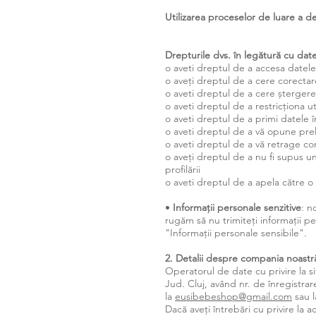
Utilizarea proceselor de luare a de
Drepturile dvs. în legătură cu dat
o aveti dreptul de a accesa datele 
o aveți dreptul de a cere corectar
o aveti dreptul de a cere ștergere
o aveti dreptul de a restricționa ut
o aveti dreptul de a primi datele î
o aveti dreptul de a vă opune prel
o aveti dreptul de a vă retrage c
o aveți dreptul de a nu fi supus un
profilării
o aveti dreptul de a apela către 
•
Informații personale senzitive
: n
rugăm să nu trimiteți informații pe
"Informații personale sensibile".
2. Detalii despre compania noastr
Operatorul de date cu privire la s
Jud. Cluj, având nr. de înregistr
la
eusibebeshop@gmail.com
sau l
Dacă aveți întrebări cu privire la 