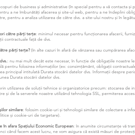
scopuri de business și administrative (în special pentru a vă contacta ș
pentru a ne îmbunătăți afacerea și site-ul web, pentru a ne îndeplini obli
re, pentru a analiza utilizarea de către dvs. a site-ului nostru și în legătu
ori către părți terțe
: minimul necesar pentru funcționarea afacerii, furniz
ții contractuale față de dvs.
ătre părți terțe?
(în alte cazuri în afară de vânzarea sau cumpărarea afac
dvs.
: nu mai mult decât este necesar, în funcție de obligațiile noastre l
ală pentru folosirea informațiilor (ex: consimțământ, obligații contractual
unea principal intitulată Durata stocării datelor dvs. Informații despre pe
tiunea Durata stocării datelor dvs.
prin utilizarea de soluții tehnice si organizatorice precum: stocarea de i
ătre și de la serverele noastre utilizând tehnologia SSL, permiterea acces
ilor similare
: folosim cookie-uri și tehnologii similare de colectare a inf
litice și cookie-uri de targetare).
le în afara Spațiului Economic European
: în anumite circumstanțe vă tran
ci când facem acest lucru, ne vom asigura că există măsuri de protecț