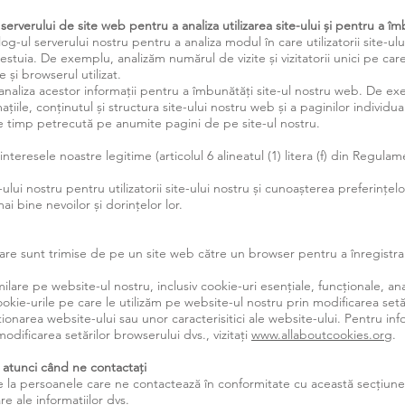
l serverului de site web pentru a analiza utilizarea site-ului și pentru a îmb
log-ul serverului nostru pentru a analiza modul în care utilizatorii site-ul
estuia. De exemplu, analizăm numărul de vizite și vizitatorii unici pe care î
e și browserul utilizat.
 analiza acestor informații pentru a îmbunătăți site-ul nostru web. De exe
țiile, conținutul și structura site-ului nostru web și a paginilor individu
 de timp petrecută pe anumite pagini de pe site-ul nostru.
 interesele noastre legitime (articolul 6 alineatul (1) litera (f) din Regul
ului nostru pentru utilizatorii site-ului nostru și cunoașterea preferințelor u
i bine nevoilor și dorințelor lor.
are sunt trimise de pe un site web către un browser pentru a înregistra i
milare pe website-ul nostru, inclusiv cookie-uri esențiale, funcționale, ana
okie-urile pe care le utilizăm pe website-ul nostru prin modificarea setăr
ționarea website-ului sau unor caracterisitici ale website-ului. Pentru i
dificarea setărilor browserului dvs., vizitați
www.allaboutcookies.org
.
m atunci când ne contactați
de la persoanele care ne contactează în conformitate cu această secțiune 
re ale informațiilor dvs.