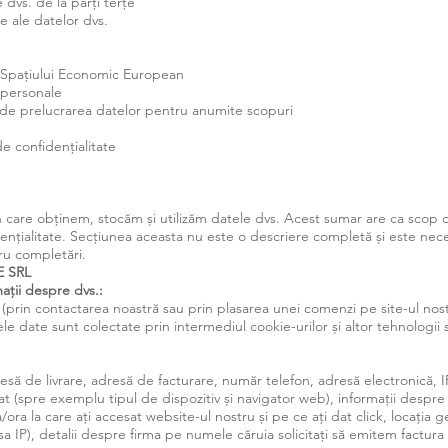
dvs. de la părți terțe
ale ale datelor dvs.
ra Spațiului Economic European
 personale
ă de prelucrarea datelor pentru anumite scopuri
 de confidențialitate
care obținem, stocăm și utilizăm datele dvs. Acest sumar are ca scop d
ențialitate. Secțiunea aceasta nu este o descriere completă și este neces
u completări.
E SRL
ții despre dvs.:
 (prin contactarea noastră sau prin plasarea unei comenzi pe site-ul nos
le date sunt colectate prin intermediul cookie-urilor și altor tehnologii s
să de livrare, adresă de facturare, număr telefon, adresă electronică, IP,
izat (spre exemplu tipul de dispozitiv și navigator web), informații despre
/ora la care ați accesat website-ul nostru și pe ce ați dat click, locația 
 IP), detalii despre firma pe numele căruia solicitați să emitem factura 