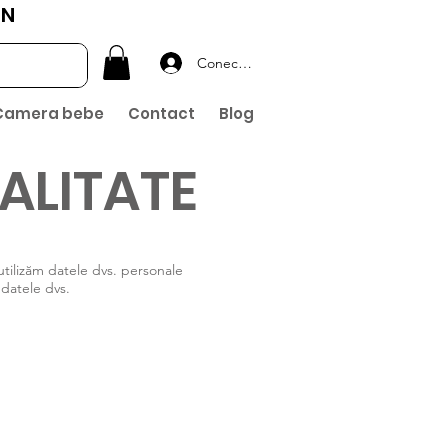
ON
Conectează-te
Camera bebe
Contact
Blog
ALITATE
utilizăm datele dvs. personale
datele dvs.