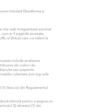
unea intitulată Dezvăluirea și
 de site web înregistrează automat
, cum ar fi paginile accesate,
RL-ul (linkul) care v-a referit la
 Aceasta include analizarea
istribuirea de coduri rău
obișnuite sau suspecte.
mațiilor colectate prin log-urile
l (1) litera (c) din Regulamentul
 măsură tehnică pentru a asigura un
ticolul 32 alineatul (1) din