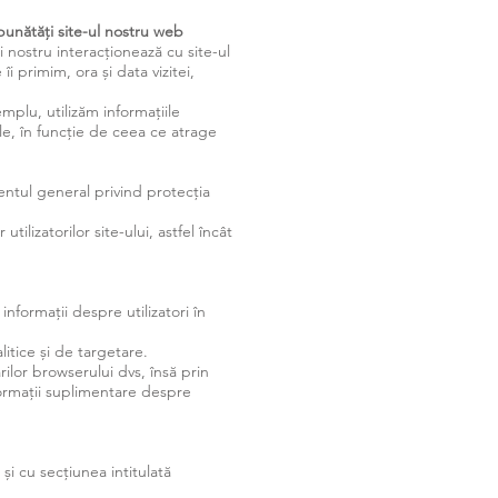
unătăți site-ul nostru web‫‫‫
ui nostru interacționează cu site-ul
i primim, ora și data vizitei,
mplu, utilizăm informațiile
ale, în funcție de ceea ce atrage
amentul general privind protecția
tilizatorilor site-ului, astfel încât
nformații despre utilizatori în
litice și de targetare.
ilor browserului dvs, însă prin
nformații suplimentare despre
și cu secțiunea intitulată