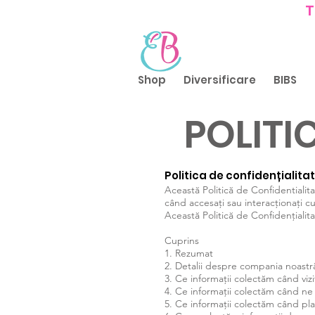
T
Shop
Diversificare
BIBS
POLITI
Politica de confidențialita
Această Politică de Confidentiali
când accesați sau interacționați c
Această Politică de Confidențialita
Cuprins
1. Rezumat
2. Detalii despre compania noastr
3. Ce informații colectăm când vizi
4. Ce informații colectăm când ne
5. Ce informații colectăm când pl