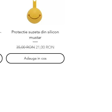
Afișare rapidă
-
Protectie suzeta din silicon
mustar
Preț normal
Preț redus
35,00 RON
21,00 RON
Adauga in cos