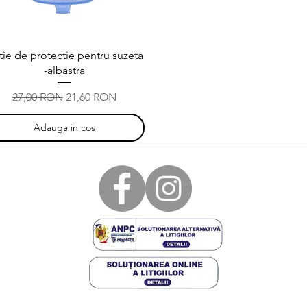
Afișare rapidă
tie de protectie pentru suzeta
-albastra
Preț normal
Preț redus
27,00 RON
21,60 RON
Adauga in cos