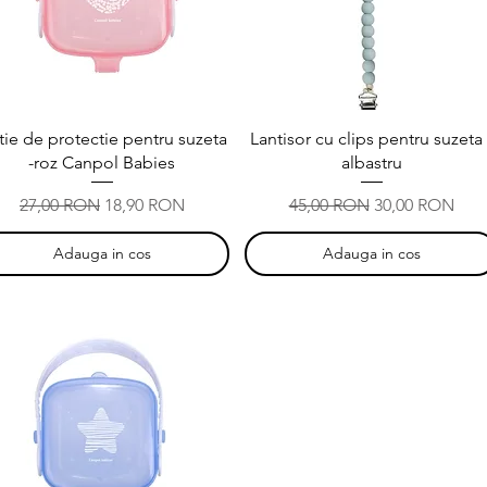
Afișare rapidă
Afișare rapidă
tie de protectie pentru suzeta
Lantisor cu clips pentru suzeta 
-roz Canpol Babies
albastru
Preț normal
Preț redus
Preț normal
Preț redus
27,00 RON
18,90 RON
45,00 RON
30,00 RON
Adauga in cos
Adauga in cos