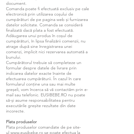
document.
Comanda poate fi efectuată exclusiv pe cale
electronică prin utilizarea coșului de
cumpărături de pe pagina web și furnizarea
datelor solicitate. Comanda se consideră
finalizată dacă plata a fost efectuată.
Adăugarea unui produs în coșul de
cumpărături, în lipsa finalizării comenzii, nu
atrage după sine înregistrarea unei
comenzi, implicit nici rezervarea automată a
bunului.
Cumpărătorul trebuie să completeze un
formular despre datele de livrare prin
indicarea datelor exacte înainte de
efectuarea cumpărăturii. În cazul în care
formularul conţine una sau mai multe
greşeli, vom încerca să vă contactăm prin e-
mail sau telefonic. EUSIBEBE.RO nu poate
să-şi asume responsabilitatea pentru
executările greşite rezultate din date
incorecte.
Plata produselor
Plata produselor comandate de pe site-
ul
www.eusibebe.ro
se poate efectua la