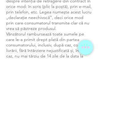
despre intenția de retragere din contract în
orice mod: în scris (plic la poștă), prin e-mail,
prin telefon, etc. Legea numește acest lucru
„declarație neechivocă”, deci orice mod
prin care consumatorul transmite clar că nu
vrea să păstreze produsul.
Vânzătorul rambursează toate sumele pe
care le-a primit drept plată din partea
consumatorului, inclusiv, după caz, costurile
livrării, fără întârziere nejustificată şi, în orice
caz, nu mai târziu de 14 zile de la data la
care este informat de decizia de retragere
din contract a consumatorului.
În caz de denunţare unilaterală a
contractului în cazul descris mai sus marfa
nu poate să fie trimisă înapoi la Vânzător cu
ramburs. Dacă marfa va fi trimisă cu ramburs
sau nu vor fi îndeplinite alte condiţii
menţionate mai sus, nu va avea loc
denunţarea unilaterală a contractului şi
Vânzătorul îşi rezervă dreptul de a trimite
marfa înapoi la adresa cumpărătorului, pe
cheltuiala lui (a cumpărătorului).
Produsul va fi returnat în condiții bune,
neutilizat și nezgâriat. În caz contrar ele pot