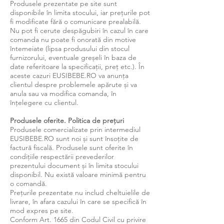
Produsele prezentate pe site sunt
disponibile în limita stocului, iar prețurile pot
fi modificate fără o comunicare prealabilă.
Nu pot fi cerute despăgubiri în cazul în care
comanda nu poate fi onorată din motive
întemeiate (lipsa produsului din stocul
furnizorului, eventuale greșeli în baza de
date referitoare la specificații, preț etc.). În
aceste cazuri EUSIBEBE.RO va anunța
clientul despre problemele apărute și va
anula sau va modifica comanda, în
înțelegere cu clientul.
Produsele oferite. Politica de prețuri
Produsele comercializate prin intermediul
EUSIBEBE.RO sunt noi și sunt însoțite de
factură fiscală. Produsele sunt oferite în
condițiile respectării prevederilor
prezentului document și în limita stocului
disponibil. Nu există valoare minimă pentru
o comandă.
Prețurile prezentate nu includ cheltuielile de
livrare, în afara cazului în care se specifică în
mod expres pe site.
Conform Art. 1665 din Codul Civil cu privire