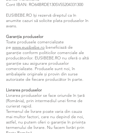
Cont IBAN: RO64BRDE130SV55204331300
EUSIBEBE.RO își rezervă dreptul ca în
anumite cazuri să solicite plata produselor în
avans.
Garanția produselor
Toate produsele comercializate
pe
www.eusibebe.ro
beneficiază de
garanție conform politicilor comerciale ale
producătorilor. EUSIBEBE.RO nu oferă o altă
garanție sau asigurare produselor
comercializate. Produsele sunt noi, în
ambalajele originale și provin din surse
autorizate de fiecare producător în parte.
Livrarea produselor
Livrarea produselor se face oriunde în țară
(România), prin intermediul unei firme de
curierat rapid.
Termenul de livrare poate varia din cauza
mai multor factori, care nu depind de noi,
astfel, nu putem oferi o garanție în privința
termenului de livrare. Nu facem livrări prin
Poșta Română.