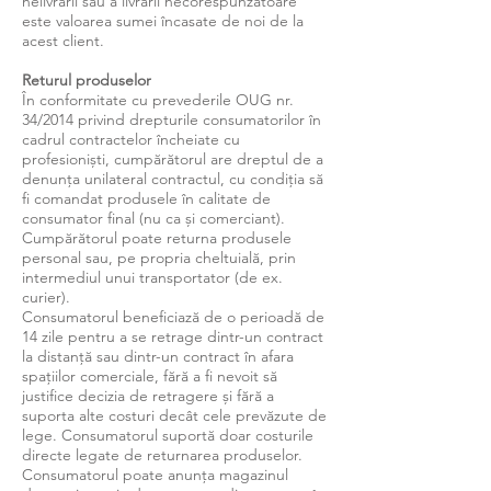
nelivrării sau a livrării necorespunzătoare
este valoarea sumei încasate de noi de la
acest client.
Returul produselor
În conformitate cu prevederile OUG nr.
34/2014 privind drepturile consumatorilor în
cadrul contractelor încheiate cu
profesionişti, cumpărătorul are dreptul de a
denunţa unilateral contractul, cu condiţia să
fi comandat produsele în calitate de
consumator final (nu ca şi comerciant).
Cumpărătorul poate returna produsele
personal sau, pe propria cheltuială, prin
intermediul unui transportator (de ex.
curier).
Consumatorul beneficiază de o perioadă de
14 zile pentru a se retrage dintr-un contract
la distanţă sau dintr-un contract în afara
spaţiilor comerciale, fără a fi nevoit să
justifice decizia de retragere şi fără a
suporta alte costuri decât cele prevăzute de
lege. Consumatorul suportă doar costurile
directe legate de returnarea produselor.
Consumatorul poate anunța magazinul