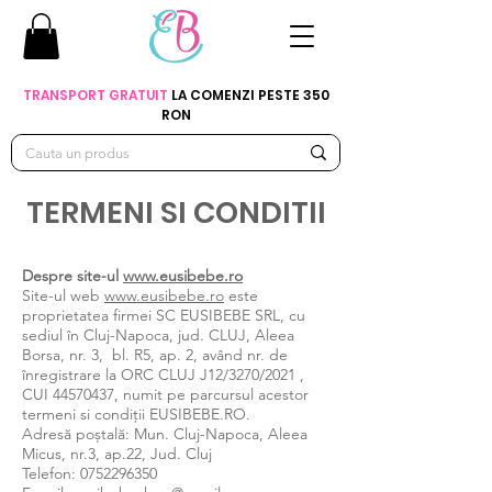
TRANSPORT GRATUIT
LA COMENZI PESTE 350
RON
TERMENI SI CONDITII
Despre site-ul
www.eusibebe.ro
Site-ul web
www.eusibebe.ro
este
proprietatea firmei SC EUSIBEBE SRL, cu
sediul în Cluj-Napoca, jud. CLUJ, Aleea
Borsa, nr. 3, bl. R5, ap. 2, având nr. de
înregistrare la ORC CLUJ J12/3270/2021 ,
CUI
44570437
, numit pe parcursul acestor
termeni si condiții EUSIBEBE.RO.
Adresă poștală: Mun. Cluj-Napoca, Aleea
Micus, nr.3, ap.22, Jud. Cluj
Telefon:
0752296350