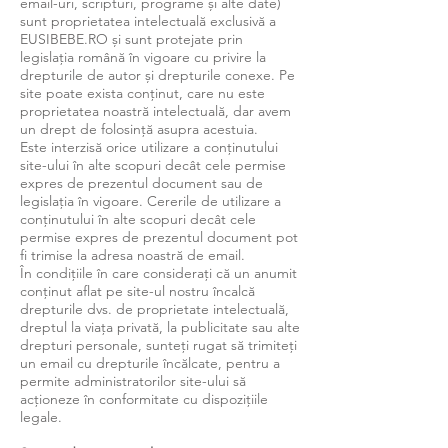
email-uri, scripturi, programe și alte date)
sunt proprietatea intelectuală exclusivă a
EUSIBEBE.RO și sunt protejate prin
legislația română în vigoare cu privire la
drepturile de autor și drepturile conexe. Pe
site poate exista conținut, care nu este
proprietatea noastră intelectuală, dar avem
un drept de folosință asupra acestuia.
Este interzisă orice utilizare a conținutului
site-ului în alte scopuri decât cele permise
expres de prezentul document sau de
legislația în vigoare. Cererile de utilizare a
conținutului în alte scopuri decât cele
permise expres de prezentul document pot
fi trimise la adresa noastră de email.
În condițiile în care considerați că un anumit
conținut aflat pe site-ul nostru încalcă
drepturile dvs. de proprietate intelectuală,
dreptul la viața privată, la publicitate sau alte
drepturi personale, sunteți rugat să trimiteți
un email cu drepturile încălcate, pentru a
permite administratorilor site-ului să
acționeze în conformitate cu dispozițiile
legale.