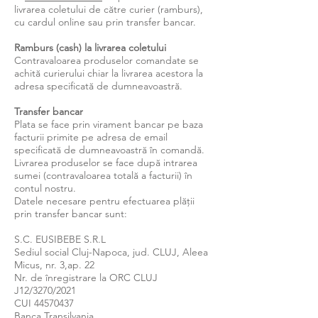
livrarea coletului de către curier (ramburs),
cu cardul online sau prin transfer bancar.
Ramburs (cash) la livrarea coletului
Contravaloarea produselor comandate se
achită curierului chiar la livrarea acestora la
adresa specificată de dumneavoastră.
Transfer bancar
Plata se face prin virament bancar pe baza
facturii primite pe adresa de email
specificată de dumneavoastră în comandă.
Livrarea produselor se face după intrarea
sumei (contravaloarea totală a facturii) în
contul nostru.
Datele necesare pentru efectuarea plății
prin transfer bancar sunt:
S.C. EUSIBEBE S.R.L
Sediul social Cluj-Napoca, jud. CLUJ, Aleea
Micus, nr. 3,ap. 22
Nr. de înregistrare la ORC CLUJ
J12/3270/2021
CUI
44570437
Banca Transilvania