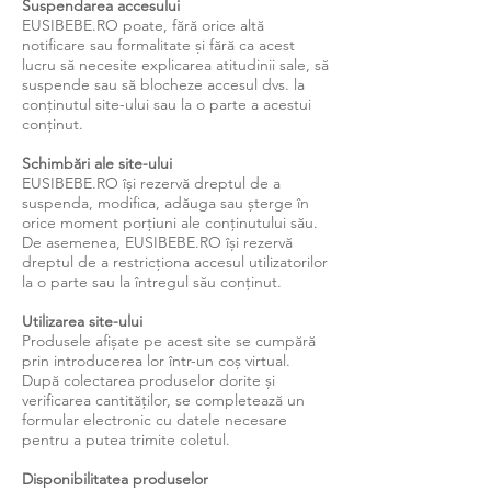
Suspendarea accesului
EUSIBEBE.RO poate, fără orice altă
notificare sau formalitate și fără ca acest
lucru să necesite explicarea atitudinii sale, să
suspende sau să blocheze accesul dvs. la
conținutul site-ului sau la o parte a acestui
conținut.
Schimbări ale site-ului
EUSIBEBE.RO își rezervă dreptul de a
suspenda, modifica, adăuga sau șterge în
orice moment porțiuni ale conținutului său.
De asemenea, EUSIBEBE.RO își rezervă
dreptul de a restricționa accesul utilizatorilor
la o parte sau la întregul său conținut.
Utilizarea site-ului
Produsele afișate pe acest site se cumpără
prin introducerea lor într-un coș virtual.
După colectarea produselor dorite și
verificarea cantităților, se completează un
formular electronic cu datele necesare
pentru a putea trimite coletul.
Disponibilitatea produselor