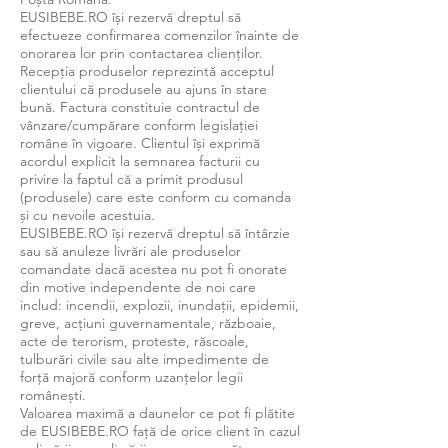
EUSIBEBE.RO își rezervă dreptul să
efectueze confirmarea comenzilor înainte de
onorarea lor prin contactarea clienților.
Recepția produselor reprezintă acceptul
clientului că produsele au ajuns în stare
bună. Factura constituie contractul de
vânzare/cumpărare conform legislației
române în vigoare. Clientul își exprimă
acordul explicit la semnarea facturii cu
privire la faptul că a primit produsul
(produsele) care este conform cu comanda
și cu nevoile acestuia.
EUSIBEBE.RO își rezervă dreptul să întârzie
sau să anuleze livrări ale produselor
comandate dacă acestea nu pot fi onorate
din motive independente de noi care
includ: incendii, explozii, inundații, epidemii,
greve, acțiuni guvernamentale, războaie,
acte de terorism, proteste, răscoale,
tulburări civile sau alte impedimente de
forță majoră conform uzanțelor legii
românești.
Valoarea maximă a daunelor ce pot fi plătite
de EUSIBEBE.RO față de orice client în cazul