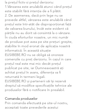
la prețul fictiv si prețul derizoriu:
1.Vânzarea este anulabilă atunci când prețul
este stabilit fără intenția de a fi plătit.
2. De asemenea, dacă prin lege nu se
prevede altfel, vânzarea este anulabilă când
prețul este într-atât de disproporționat față
de valoarea bunului, încât este evident că
părțile nu au dorit să consimtă la o vânzare.
În ciuda eforturilor noastre, un mic număr
de produse pot avea pe site prețuri greșite,
stabilite în mod eronat de aplicația noastră
informatică. În această situație
EUSIBEBE.RO nu se obligă să onoreze
comenzile cu preț derizoriu. În cazul in care
prețul real este mai mic decât prețul
publicat pe site, iar Dumneavoastră ați
achitat prețul în avans, diferența va fi
returnată în termeni legali.
EUSIBEBE.RO și partenerii săi își rezervă
dreptul să modifice specificațiile tehnice ale
produselor fără o notificare în prealabil.
Comanda produselor
Prin comanda efectuată pe site-ul nostru,
acceptați toate prevederile acestui