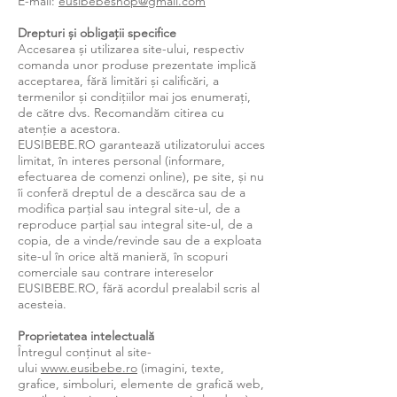
E-mail:
eusibebeshop@gmail.com
Drepturi și obligații specifice
Accesarea și utilizarea site-ului, respectiv
comanda unor produse prezentate implică
acceptarea, fără limitări și calificări, a
termenilor și condițiilor mai jos enumerați,
de către dvs. Recomandăm citirea cu
atenție a acestora.
EUSIBEBE.RO garantează utilizatorului acces
limitat, în interes personal (informare,
efectuarea de comenzi online), pe site, și nu
îi conferă dreptul de a descărca sau de a
modifica parțial sau integral site-ul, de a
reproduce parțial sau integral site-ul, de a
copia, de a vinde/revinde sau de a exploata
site-ul în orice altă manieră, în scopuri
comerciale sau contrare intereselor
EUSIBEBE.RO, fără acordul prealabil scris al
acesteia.
Proprietatea intelectuală
Întregul conținut al site-
ului
www.eusibebe.ro
(imagini, texte,
grafice, simboluri, elemente de grafică web,