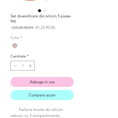
Set diversificare din silicon 5 piese-
bej
Preț
Preț
 125,00 RON 
81,25 RON
normal
redus
Color
*
Cantitate
*
Adauga in cos
Cumpara acum
Farfuria moale din silicon
netoxic cu 3 compartimente ,