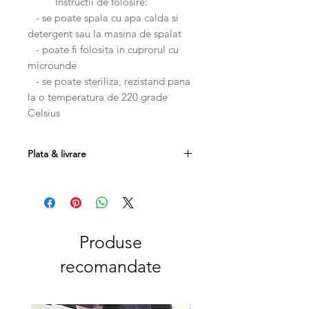
Instructii de folosire:
- se poate spala cu apa calda si
detergent sau la masina de spalat
- poate fi folosita in cuprorul cu
microunde
- se poate steriliza, rezistand pana
la o temperatura de 220 grade
Celsius
Plata & livrare
Plata se poate efectua prin
transfer bancar, card sau ramburs.
Costul transportului este 20
RON , iar la comenzi mai mari de 250
RON, transportul este gratuit.
Produse
Produsele se pot returna in
recomandate
maxim 14 zile de la data livrarii cu
conditia sa nu fie folosite, costul
transportului fiind suportat de catre