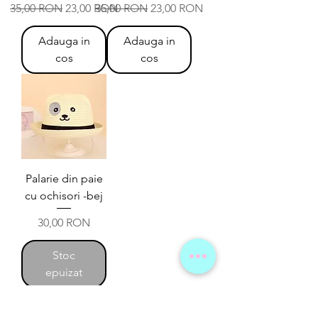
Preț normal
Preț redus
Preț normal
Preț redus
35,00 RON
23,00 RON
35,00 RON
23,00 RON
Adauga in
Adauga in
cos
cos
Palarie din paie
cu ochisori -bej
Preț
30,00 RON
Stoc
epuizat
Termeni si conditii
Shop