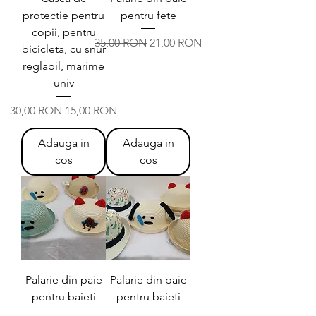
protectie pentru
pentru fete
copii, pentru
Preț normal
Preț redus
35,00 RON
21,00 RON
bicicleta, cu snur
reglabil, marime
univ
Preț normal
Preț redus
30,00 RON
15,00 RON
Adauga in
Adauga in
cos
cos
Palarie din paie
Palarie din paie
pentru baieti
pentru baieti