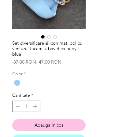
Set diversificare silicon mat: bol cu
ventuza, tacam si bavetica baby
blue
Preț
Preț
 87,00 RON 
47,00 RON
normal
redus
Color
*
Cantitate
*
Adauga in cos