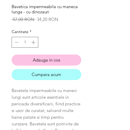
Bavetica impermeabila cu maneca
lunga - cu dinozauri
Preț
Preț
 57,00 RON 
34,20 RON
normal
redus
Cantitate
*
Adauga in cos
Cumpara acum
Bavetele impermeabile cu maneci
lungi sunt articole esentiale in
perioada diversificarii, fiind practice
si usor de curatat, salvand multe
haine patate si timp pentru
curațare. Bavetele sunt potrivite de