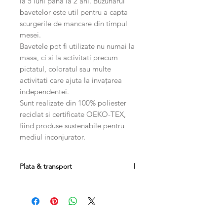
la 5 luni pana la 2 ani. Buzunarul
bavetelor este util pentru a capta
scurgerile de mancare din timpul
mesei.
Bavetele pot fi utilizate nu numai la
masa, ci si la activitati precum
pictatul, coloratul sau multe
activitati care ajuta la invațarea
independentei.
Sunt realizate din 100% poliester
reciclat si certificate OEKO-TEX,
fiind produse sustenabile pentru
mediul inconjurator.
Plata & transport
Plata se poate efectua prin transfer
bancar, card sau ramburs.
Costul transportului este 20
RON , iar la comenzi mai mari de 250