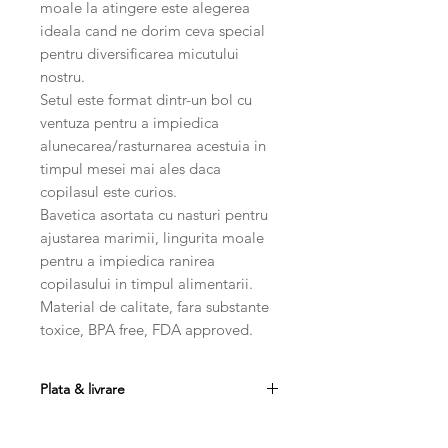
moale la atingere este alegerea
ideala cand ne dorim ceva special
pentru diversificarea micutului
nostru.
Setul este format dintr-un bol cu
ventuza pentru a impiedica
alunecarea/rasturnarea acestuia in
timpul mesei mai ales daca
copilasul este curios.
Bavetica asortata cu nasturi pentru
ajustarea marimii, lingurita moale
pentru a impiedica ranirea
copilasului in timpul alimentarii.
Material de calitate, fara substante
toxice, BPA free, FDA approved.
Plata & livrare
Plata se poate efectua prin
transfer bancar, card sau ramburs.