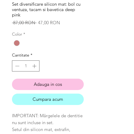
Set diversificare silicon mat: bol cu
ventuza, tacam si bavetica deep
pink
Preț
Preț
 87,00 RON 
47,00 RON
normal
redus
Color
*
Cantitate
*
Adauga in cos
Cumpara acum
IMPORTANT: Mărgelele de dentitie
nu sunt incluse in set.
Setul din silicon mat, extrafin,