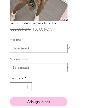
Set compleu mama - fiica, bej
Preț
Preț
 200,00 RON 
150,00 RON
normal
redus
Marime
*
Mărime copil
*
Cantitate
*
Adauga in cos