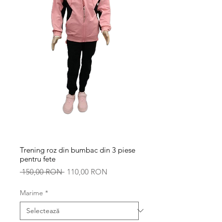
Trening roz din bumbac din 3 piese
pentru fete
Preț
Preț
 150,00 RON 
110,00 RON
normal
redus
Marime
*