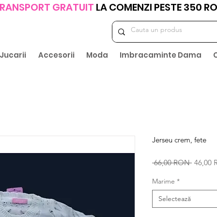
RANSPORT GRATUIT
LA COMENZI PESTE 350 R
Jucarii
Accesorii
Moda
Imbracaminte Dama
Jerseu crem, fete
Preț
 66,00 RON 
46,00
normal
Marime
*
Selectează