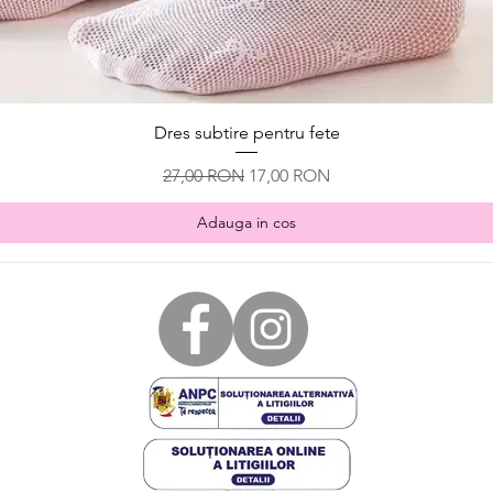
Afișare rapidă
Dres subtire pentru fete
Preț normal
Preț redus
27,00 RON
17,00 RON
Adauga in cos