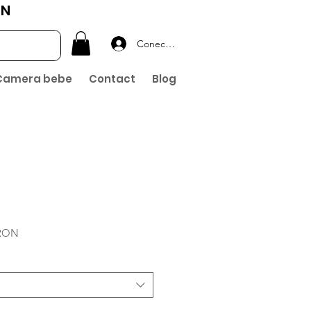
ON
Conectează-te
Camera bebe
Contact
Blog
Preț
 RON
redus