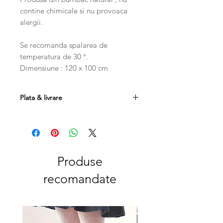
contine chimicale si nu provoaca
alergii.
Se recomanda spalarea de
temperatura de 30 °.
Dimensiune : 120 x 100 cm
Plata & livrare
Plata se poate efectua prin
transfer bancar, card sau ramburs.
Costul transportului este 20
RON , iar la comenzi mai mari de 250
RON, transportul este gratuit.
Produse
Produsele se pot returna in
recomandate
maxim 14 zile de la data livrarii cu
conditia sa nu fie folosite, costul
transportului fiind suportat de catre
client.