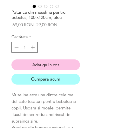
Paturica din muselina pentru
bebelus, 100 x120cm, bleu
Preț
Preț
 69,00 RON 
29,00 RON
normal
redus
Cantitate
*
Adauga in cos
Cumpara acum
Muselina este una dintre cele mai
delicate tesaturi pentru bebelusi si
copii. Usoara si moale, permite
fluxul de aer reducand riscul de
supraincalzire.
Produsa din bumbac natural , nu