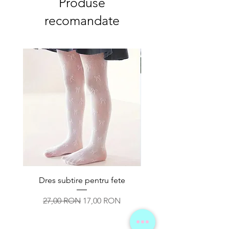
Produse
recomandate
Dres subtire pentru fete
Paturica din muselina 
bebelus, 100 x120cm
Preț normal
Preț redus
27,00 RON
17,00 RON
Preț normal
69,00 RON