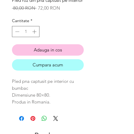
Pled roz din pna captusit pe interior
Preț
Preț
 80,00 RON 
72,00 RON
normal
redus
Cantitate
*
Adauga in cos
Cumpara acum
Pled pna captusit pe interior cu
bumbac
Dimensiune 80×80.
Produs in Romania.