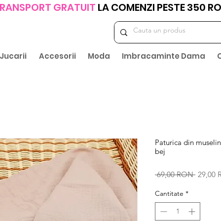
RANSPORT GRATUIT
LA COMENZI PESTE 350 R
Jucarii
Accesorii
Moda
Imbracaminte Dama
Paturica din museli
bej
Preț
 69,00 RON 
29,00
normal
Cantitate
*