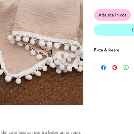
Adauga in cos
Plata & livrare
Plata se poate efect
ramburs.
Costul transportulu
mai mari de 250 RON, 
Produsele se pot re
livrarii cu conditia sa
fiind suportat de catr
delicate tesaturi pentru bebelusi si copii.