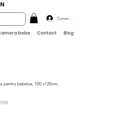
ON
Conectează-te
Camera bebe
Contact
Blog
na pentru bebelus, 100 x120cm,
Preț
 RON
redus