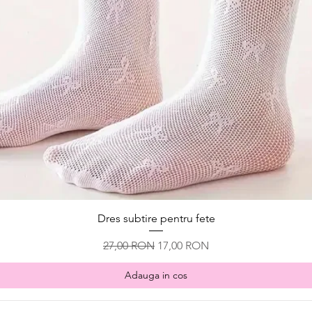
Afișare rapidă
Dres subtire pentru fete
Preț normal
Preț redus
27,00 RON
17,00 RON
Adauga in cos