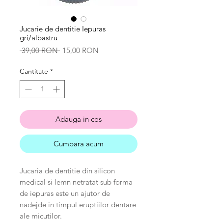
Jucarie de dentitie Iepuras
gri/albastru
Preț
Preț
 39,00 RON 
15,00 RON
normal
redus
Cantitate
*
Adauga in cos
Cumpara acum
Jucaria de dentitie din silicon
medical si lemn netratat sub forma
de iepuras este un ajutor de
nadejde in timpul eruptiilor dentare
ale micutilor.