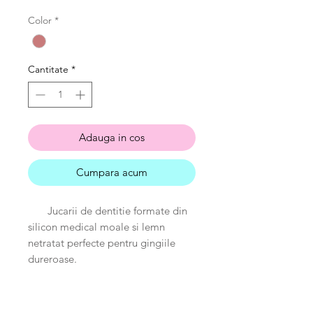
normal
redus
Color
*
Cantitate
*
Adauga in cos
Cumpara acum
Jucarii de dentitie formate din
silicon medical moale si lemn
netratat perfecte pentru gingiile
dureroase.