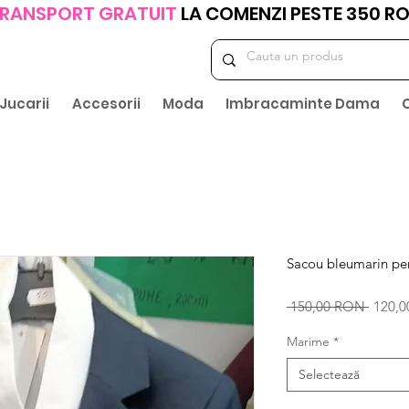
RANSPORT GRATUIT
LA COMENZI PESTE 350 R
Jucarii
Accesorii
Moda
Imbracaminte Dama
Sacou bleumarin pen
Preț
 150,00 RON 
120,
norma
Marime
*
Selectează