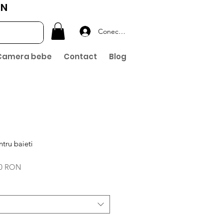
ON
Conectează-te
Camera bebe
Contact
Blog
tru baieti
Preț
00 RON
l
redus