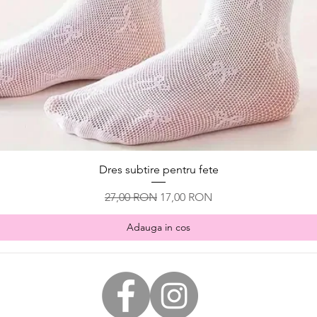
Afișare rapidă
Dres subtire pentru fete
Preț normal
Preț redus
27,00 RON
17,00 RON
Adauga in cos