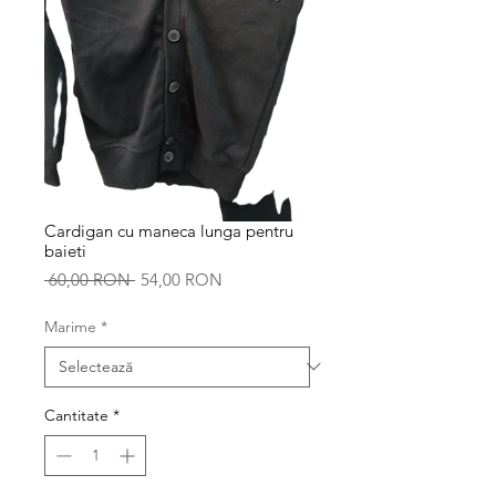
Cardigan cu maneca lunga pentru
baieti
Preț
Preț
 60,00 RON 
54,00 RON
normal
redus
Marime
*
Cantitate
*