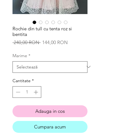
Rochie din tull cu tenta roz si
bentita
Preț
Preț
 240,00 RON 
144,00 RON
normal
redus
Marime
*
Cantitate
*
Adauga in cos
Cumpara acum