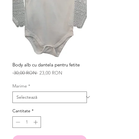
Body alb cu dantela pentru fetite
Preț
Preț
 30,00 RON 
23,00 RON
normal
redus
Marime
*
Cantitate
*