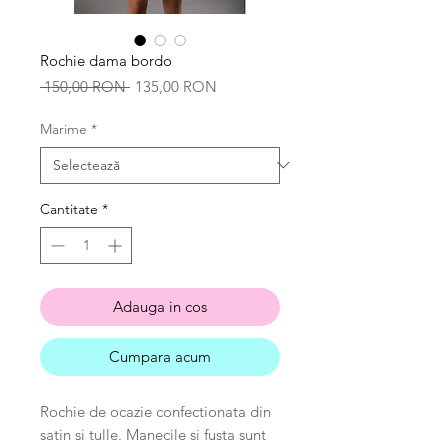
Rochie dama bordo
Preț
Preț
 150,00 RON 
135,00 RON
normal
redus
Marime
*
Cantitate
*
Adauga in cos
Cumpara acum
Rochie de ocazie confectionata din
satin si tulle. Manecile si fusta sunt