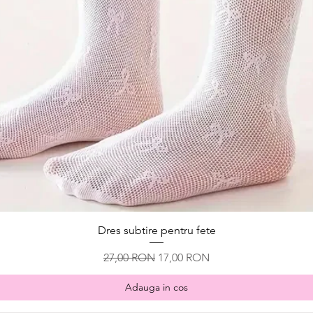
Afișare rapidă
Dres subtire pentru fete
Preț normal
Preț redus
27,00 RON
17,00 RON
Adauga in cos