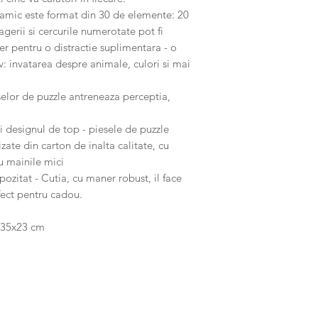
ic este format din 30 de elemente: 20
agerii si cercurile numerotate pot fi
er pentru o distractie suplimentara - o
v: invatarea despre animale, culori si mai
or de puzzle antreneaza perceptia,
designul de top - piesele de puzzle
izate din carton de inalta calitate, cu
u mainile mici
itat - Cutia, cu maner robust, il face
fect pentru cadou.
 135x23 cm