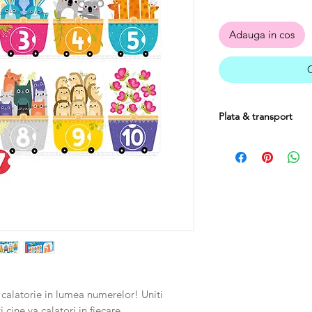
Adauga in cos
Plata & transport
Plata se poate efectu
ramburs.
Costul transportulu
mai mari de 250 RON, 
Produsele se pot re
livrarii cu conditia sa
fiind suportat de catr
u o calatorie in lumea numerelor! Uniti
 cine va calatori in fiecare.