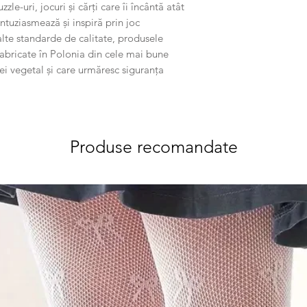
e-uri, jocuri și cărți care îi încântă atât
entuziasmează și inspiră prin joc
alte standarde de calitate, produsele
abricate în Polonia din cele mai bune
ei vegetal și care urmăresc siguranța
Produse recomandate