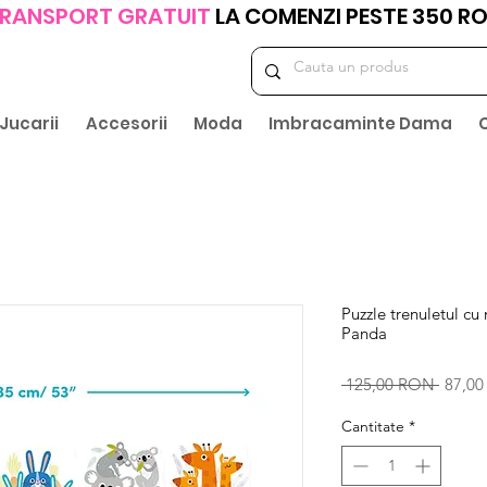
RANSPORT GRATUIT
LA COMENZI PESTE 350 R
Jucarii
Accesorii
Moda
Imbracaminte Dama
Puzzle trenuletul c
Panda
Preț
 125,00 RON 
87,0
norma
Cantitate
*