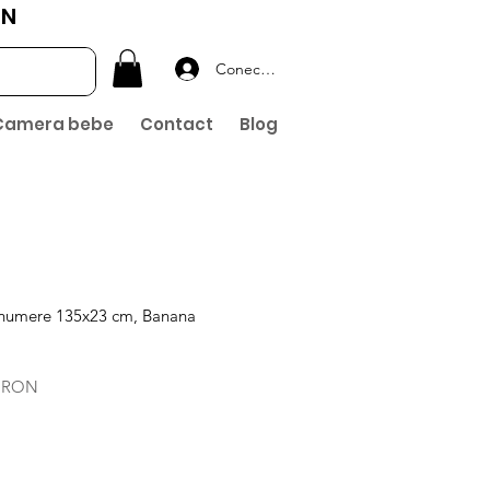
ON
Conectează-te
Camera bebe
Contact
Blog
u numere 135x23 cm, Banana
Preț
0 RON
l
redus