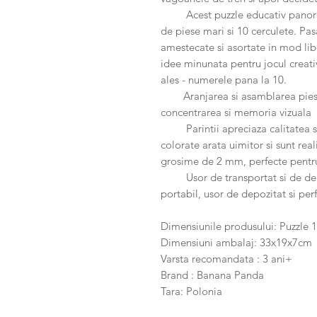
Acest puzzle educativ panoram
de piese mari si 10 cerculete. Pas
amestecate si asortate in mod lib
idee minunata pentru jocul creati
ales - numerele pana la 10.
Aranjarea si asamblarea piesel
concentrarea si memoria vizuala
Parintii apreciaza calitatea si 
colorate arata uimitor si sunt real
grosime de 2 mm, perfecte pentr
Usor de transportat si de depoz
portabil, usor de depozitat si per
Dimensiunile produsului: Puzzle
Dimensiuni ambalaj: 33x19x7cm
Varsta recomandata : 3 ani+
Brand : Banana Panda
Tara: Polonia