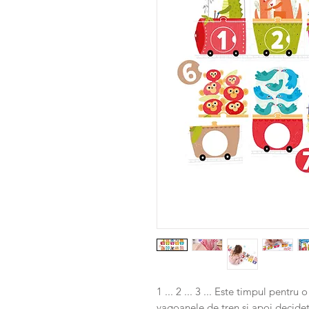
1 ... 2 ... 3 ... Este timpul pentr
vagoanele de tren si apoi decideti