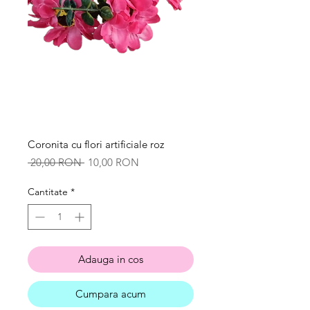
Coronita cu flori artificiale roz
Preț
Preț
 20,00 RON 
10,00 RON
normal
redus
Cantitate
*
Adauga in cos
Cumpara acum