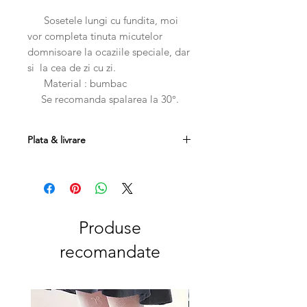
Sosetele lungi cu fundita, moi
vor completa tinuta micutelor
domnisoare la ocaziile speciale, dar
si la cea de zi cu zi.
Material : bumbac
Se recomanda spalarea la 30°.
Plata & livrare
Plata se poate efectua prin
transfer bancar, card sau ramburs.
Costul transportului este 20
RON , iar la comenzi mai mari de 250
RON, transportul este gratuit.
Produse
Produsele se pot returna in
recomandate
maxim 14 zile de la data livrarii cu
conditia sa nu fie folosite, costul
transportului fiind suportat de catre
client.