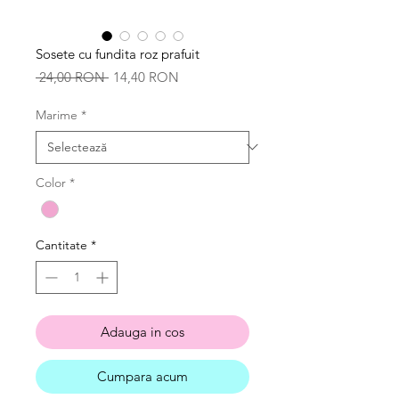
Sosete cu fundita roz prafuit
Preț
Preț
 24,00 RON 
14,40 RON
normal
redus
Marime
*
Color
*
Cantitate
*
Adauga in cos
Cumpara acum