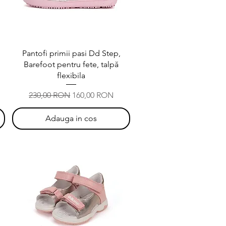
Afișare rapidă
Pantofi primii pasi Dd Step,
Barefoot pentru fete, talpă
flexibila
Preț normal
Preț redus
230,00 RON
160,00 RON
Adauga in cos