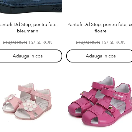
Afișare rapidă
Afișare rapidă
antofi Dd Step, pentru fete,
Pantofi Dd Step, pentru fete, c
bleumarin
floare
Preț normal
Preț redus
Preț normal
Preț redus
210,00 RON
157,50 RON
210,00 RON
157,50 RON
Adauga in cos
Adauga in cos