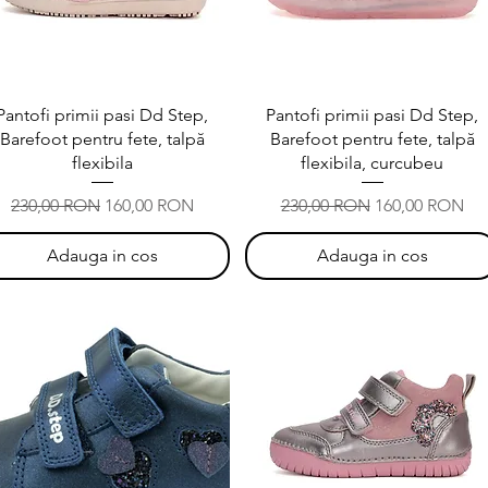
Afișare rapidă
Afișare rapidă
Pantofi primii pasi Dd Step,
Pantofi primii pasi Dd Step,
Barefoot pentru fete, talpă
Barefoot pentru fete, talpă
flexibila
flexibila, curcubeu
Preț normal
Preț redus
Preț normal
Preț redus
230,00 RON
160,00 RON
230,00 RON
160,00 RON
Adauga in cos
Adauga in cos