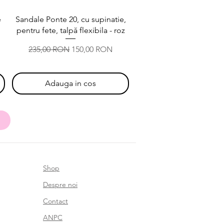
Afișare rapidă
e
Sandale Ponte 20, cu supinatie,
pentru fete, talpă flexibila - roz
Preț normal
Preț redus
235,00 RON
150,00 RON
Adauga in cos
Shop
Despre noi
Contact
ANPC