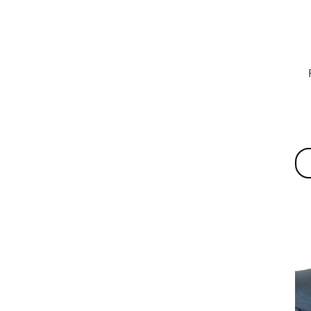
34
35
36