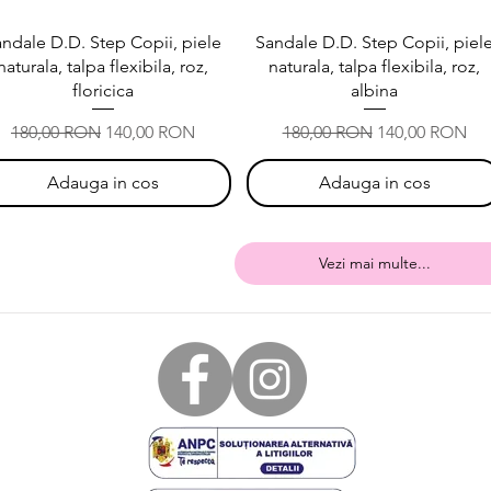
Afișare rapidă
Afișare rapidă
ndale D.D. Step Copii, piele
Sandale D.D. Step Copii, piel
naturala, talpa flexibila, roz,
naturala, talpa flexibila, roz,
floricica
albina
Preț normal
Preț redus
Preț normal
Preț redus
180,00 RON
140,00 RON
180,00 RON
140,00 RON
Adauga in cos
Adauga in cos
Vezi mai multe...