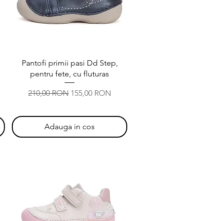
Afișare rapidă
Pantofi primii pasi Dd Step,
pentru fete, cu fluturas
Preț normal
Preț redus
210,00 RON
155,00 RON
Adauga in cos