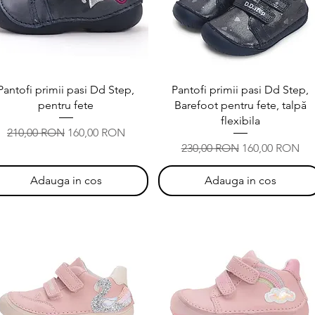
Afișare rapidă
Afișare rapidă
Pantofi primii pasi Dd Step,
Pantofi primii pasi Dd Step,
pentru fete
Barefoot pentru fete, talpă
flexibila
Preț normal
Preț redus
210,00 RON
160,00 RON
Preț normal
Preț redus
230,00 RON
160,00 RON
Adauga in cos
Adauga in cos