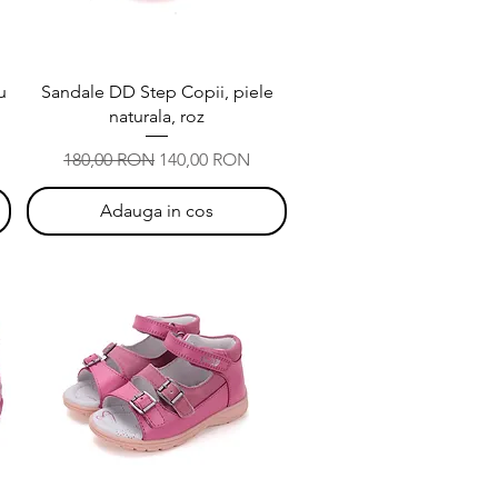
Afișare rapidă
u
Sandale DD Step Copii, piele
naturala, roz
Preț normal
Preț redus
180,00 RON
140,00 RON
Adauga in cos