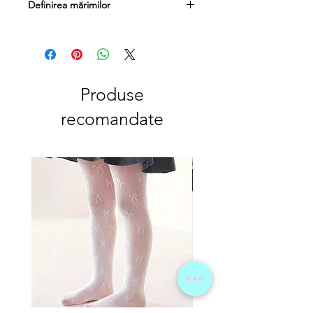
Definirea mărimilor
Efectuați măsurătorile cu șosete sau
ciorapi, care urmează a fi folosite de
copil cu încălțămintea în cauză.
Efectuați măsurătorile fără șosete sau
ciorapi, dacă încălțămintea în cauză va
Produse
fi folosită de copil, cu picioare
recomandate
neacoperite.
Rugați copilul să se poziționeze pe o
coală de hârtie și să se lase cu toată
greutatea pe coala în cauză. Desenați
conturul picioarelor și măsurați
distanța cea mai lungă dintre talpă și
degetele de la picioare.