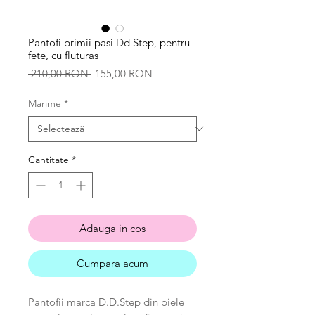
Pantofi primii pasi Dd Step, pentru
fete, cu fluturas
Preț
Preț
 210,00 RON 
155,00 RON
normal
redus
Marime
*
Cantitate
*
Adauga in cos
Cumpara acum
Pantofii marca D.D.Step din piele