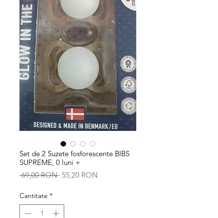
Set de 2 Suzete fosforescente BIBS
SUPREME, 0 luni +
Preț
Preț
 69,00 RON 
55,20 RON
normal
redus
Cantitate
*