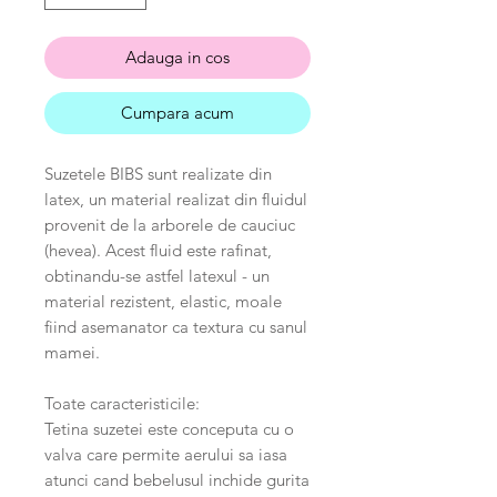
Adauga in cos
Cumpara acum
Suzetele BIBS sunt realizate din
latex, un material realizat din fluidul
provenit de la arborele de cauciuc
(hevea). Acest fluid este rafinat,
obtinandu-se astfel latexul - un
material rezistent, elastic, moale
fiind asemanator ca textura cu sanul
mamei.
Toate caracteristicile:
Tetina suzetei este conceputa cu o
valva care permite aerului sa iasa
atunci cand bebelusul inchide gurita