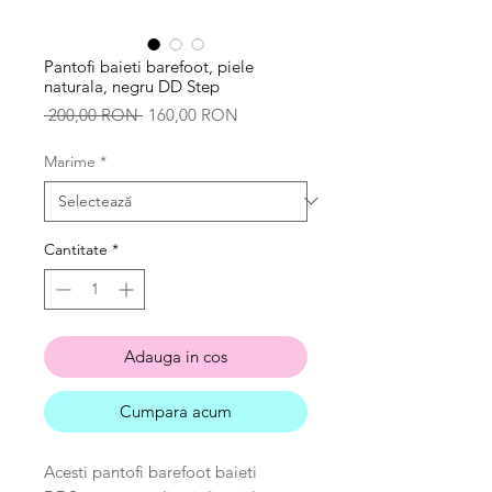
Pantofi baieti barefoot, piele
naturala, negru DD Step
Preț
Preț
 200,00 RON 
160,00 RON
normal
redus
Marime
*
Cantitate
*
Adauga in cos
Cumpara acum
Acesti pantofi barefoot baieti