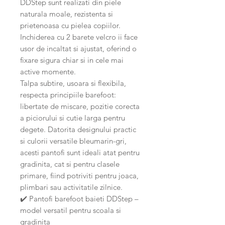
DDStep sunt realizati din piele
naturala moale, rezistenta si
prietenoasa cu pielea copiilor.
Inchiderea cu 2 barete velcro ii face
usor de incaltat si ajustat, oferind o
fixare sigura chiar si in cele mai
active momente.
Talpa subtire, usoara si flexibila,
respecta principiile barefoot:
libertate de miscare, pozitie corecta
a piciorului si cutie larga pentru
degete. Datorita designului practic
si culorii versatile bleumarin-gri,
acesti pantofi sunt ideali atat pentru
gradinita, cat si pentru clasele
primare, fiind potriviti pentru joaca,
plimbari sau activitatile zilnice.
✔️ Pantofi barefoot baieti DDStep –
model versatil pentru scoala si
gradinita