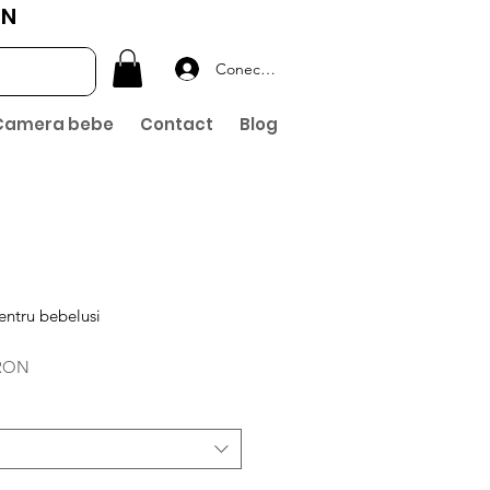
ON
Conectează-te
Camera bebe
Contact
Blog
entru bebelusi
Preț
 RON
redus