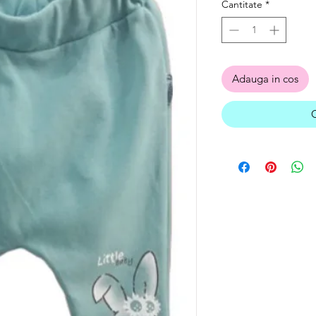
Cantitate
*
Adauga in cos