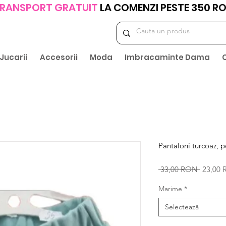
RANSPORT GRATUIT
LA COMENZI PESTE 350 R
Jucarii
Accesorii
Moda
Imbracaminte Dama
Pantaloni turcoaz, p
Preț
 33,00 RON 
23,00
normal
Marime
*
Selectează