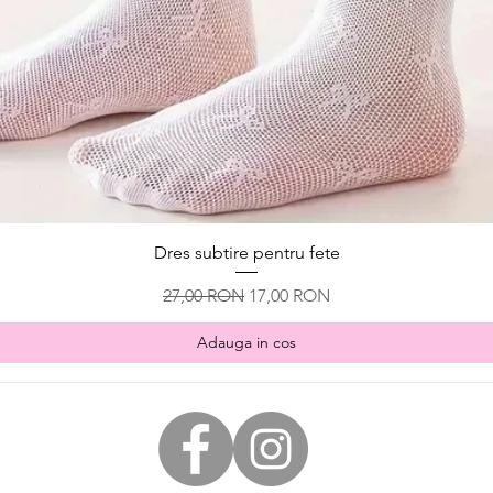
Afișare rapidă
Dres subtire pentru fete
Preț normal
Preț redus
27,00 RON
17,00 RON
Adauga in cos