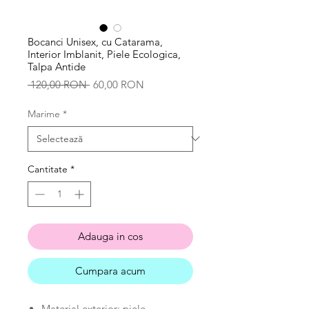
Bocanci Unisex, cu Catarama,
Interior Imblanit, Piele Ecologica,
Talpa Antide
Preț
Preț
 120,00 RON 
60,00 RON
normal
redus
Marime
*
Cantitate
*
Adauga in cos
Cumpara acum
Material exterior: piele