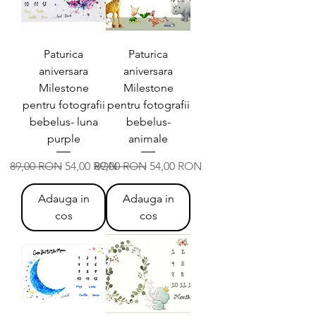
Paturica
Paturica
aniversara
aniversara
Milestone
Milestone
pentru fotografii
pentru fotografii
bebelus- luna
bebelus-
purple
animale
Preț normal
Preț redus
Preț normal
Preț redus
89,00 RON
54,00 RON
89,00 RON
54,00 RON
Adauga in
Adauga in
cos
cos