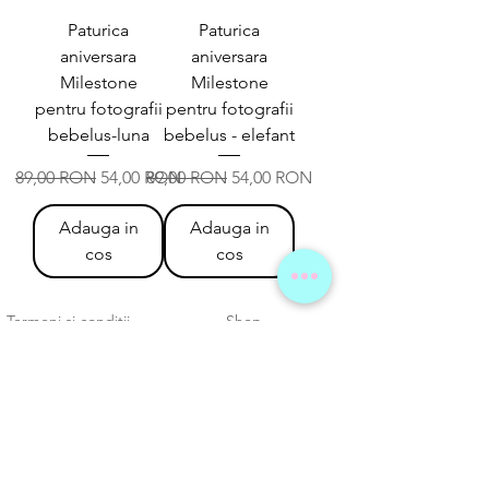
Paturica
Paturica
aniversara
aniversara
Milestone
Milestone
pentru fotografii
pentru fotografii
bebelus-luna
bebelus - elefant
Preț normal
Preț redus
Preț normal
Preț redus
89,00 RON
54,00 RON
89,00 RON
54,00 RON
Adauga in
Adauga in
cos
cos
Termeni si conditii
Shop
Politica de confidentialitate
Despre noi
Politica de cookies
Contact
Parteneri
ANPC
Solutionare litigii