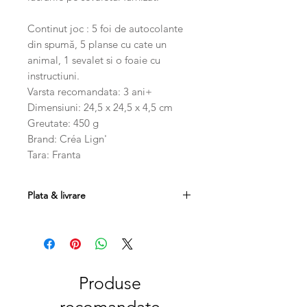
Continut joc : 5 foi de autocolante
din spumă, 5 planse cu cate un
animal, 1 sevalet si o foaie cu
instructiuni.
Varsta recomandata: 3 ani+
Dimensiuni: 24,5 x 24,5 x 4,5 cm
Greutate: 450 g
Brand: Créa Lign'
Tara: Franta
Plata & livrare
Plata se poate efectua prin
transfer bancar, card sau ramburs.
Costul transportului este 20
RON , iar la comenzi mai mari de 250
RON, transportul este gratuit.
Produse
Produsele se pot returna in
recomandate
maxim 14 zile de la data livrarii cu